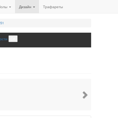
Полы
Дизайн
Трафареты
 51
ости
ОК
Next