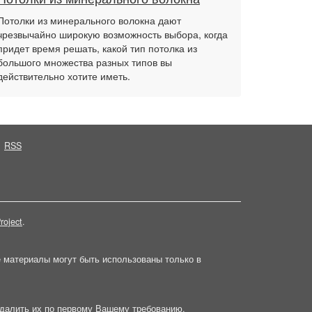
Потолки из минерального волокна дают
чрезвычайно широкую возможность выбора, когда
придет время решать, какой тип потолка из
большого множества разных типов вы
действительно хотите иметь.
RSS
roject
.
е материалы могут быть использованы только в
далить их по первому Вашему требованию.