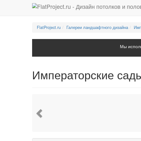
FlatProject.ru
Галереи ландшафтного дизайна
Имп
Мы исполь
Императорские сады
Previous