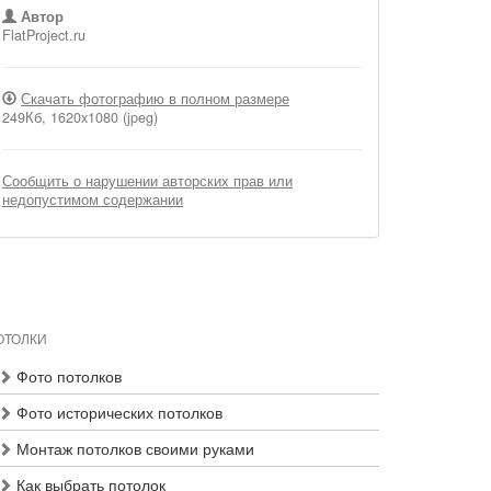
Автор
FlatProject.ru
Скачать фотографию в полном размере
249Кб, 1620x1080 (jpeg)
Сообщить о нарушении авторских прав или
недопустимом содержании
ОТОЛКИ
Фото потолков
Фото исторических потолков
Монтаж потолков своими руками
Как выбрать потолок