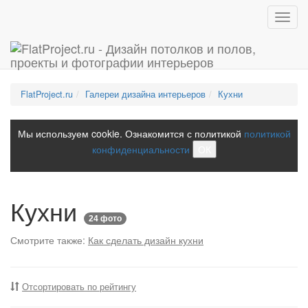
Toggl
navig
FlatProject.ru
Галереи дизайна интерьеров
Кухни
Мы используем cookie. Ознакомится с политикой
политикой
конфиденциальности
ОК
Кухни
24 фото
Смотрите также:
Как сделать дизайн кухни
Отсортировать по рейтингу