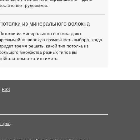
достаточно трудоемкое.
Потолки из минерального волокна
Потолки из минерального волокна дают
чрезвычайно широкую возможность выбора, когда
придет время решать, какой тип потолка из
большого множества разных типов вы
действительно хотите иметь.
RSS
roject
.