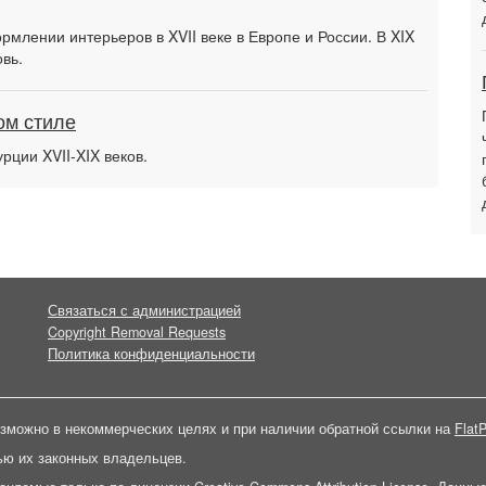
млении интерьеров в XVII веке в Европе и России. В XIX
овь.
ом стиле
рции XVII-XIX веков.
Связаться с администрацией
Copyright Removal Requests
Политика конфиденциальности
зможно в некоммерческих целях и при наличии обратной ссылки на
FlatP
ью их законных владельцев.