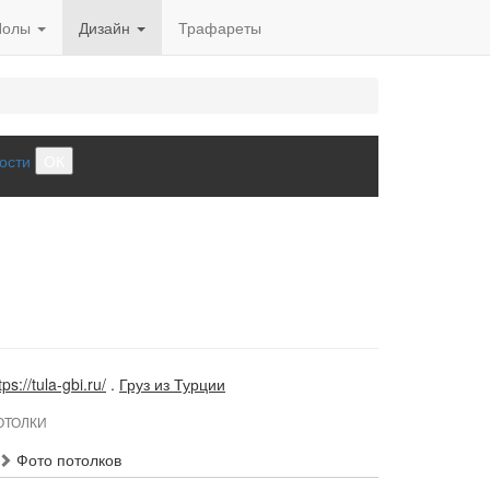
Полы
Дизайн
Трафареты
ости
ОК
tps://tula-gbi.ru/
.
Груз из Турции
ОТОЛКИ
Фото потолков