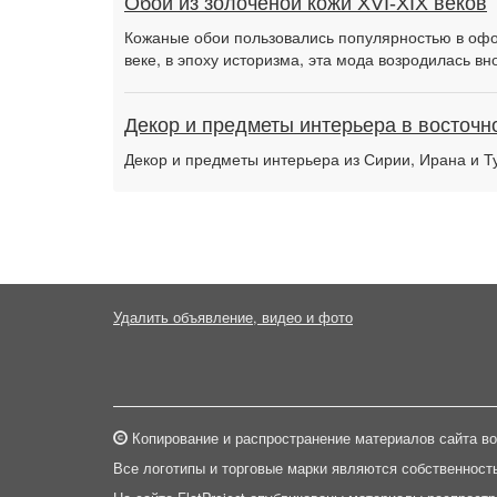
Обои из золоченой кожи XVI-XIX веков
Кожаные обои пользовались популярностью в офор
веке, в эпоху историзма, эта мода возродилась вн
Декор и предметы интерьера в восточн
Декор и предметы интерьера из Сирии, Ирана и Ту
Удалить объявление, видео и фото
Копирование и распространение материалов сайта во
Все логотипы и торговые марки являются собственност