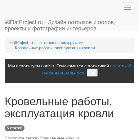
Toggl
navig
FlatProject.ru
Потолок своими руками
Кровельные работы, эксплуатация кровли
Мы используем cookie. Ознакомится с политикой
политикой
конфиденциальности
ОК
Кровельные работы,
эксплуатация кровли
5 статей
Смотрите также:
Стеклянные крыши