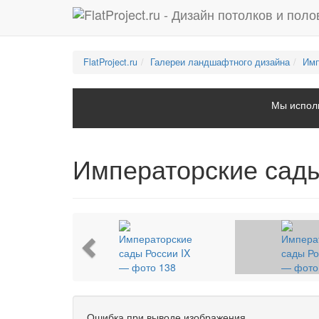
FlatProject.ru
Галереи ландшафтного дизайна
Имп
Мы исполь
Императорские сады
Previous
Ошибка при выводе изображения.