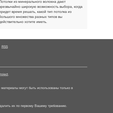
Потолки из минерального волокна дают
чрезвычайно широкую возможность выбора, когда
придет время решать, какой тип потолка из
большого множества разных типов вы
действительно хотите иметь.
RSS
roject
.
е материалы могут быть использованы только в
далить их по первому Вашему требованию.