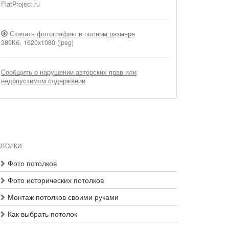
FlatProject.ru
Скачать фотографию в полном размере
389Кб, 1620x1080 (jpeg)
Сообщить о нарушении авторских прав или
недопустимом содержании
ОТОЛКИ
Фото потолков
Фото исторических потолков
Монтаж потолков своими руками
Как выбрать потолок