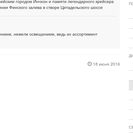
рейским городом Инчхон и памяти легендарного крейсера
П
инии Финского залива в створе Цитадельского шоссе
ением, нежели освещением, ведь их ассортимент
Д
18 июня 2016
С