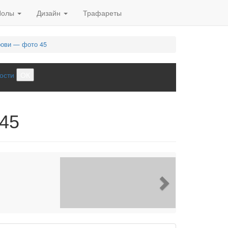
Полы
Дизайн
Трафареты
рови — фото 45
ости
ОК
 45
Next