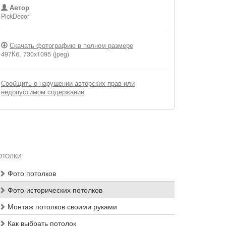
Автор
PickDecor
Скачать фотографию в полном размере
497Кб, 730x1095 (jpeg)
Сообщить о нарушении авторских прав или
недопустимом содержании
ОТОЛКИ
Фото потолков
Фото исторических потолков
Монтаж потолков своими руками
Как выбрать потолок