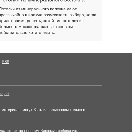
Потолки из минерального волокна дают
чрезвычайно широкую возможность выбора, когда
придет время решать, какой тип потолка из
большого множества разных типов вы
действительно хотите иметь.
RSS
roject
.
е материалы могут быть использованы только в
далить их по первому Вашему требованию.