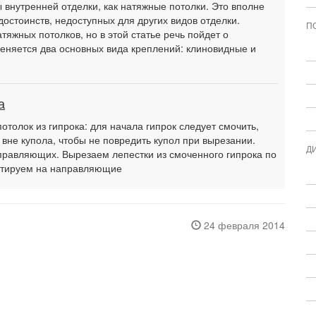
внутренней отделки, как натяжные потолки. Это вполне
достоинств, недоступных для других видов отделки.
П
тяжных потолков, но в этой статье речь пойдет о
еняется два основных вида креплений: клиновидные и
а
потолок из гипрока: для начала гипрок следует смочить,
 вне купола, чтобы не повредить купол при вырезании.
Д
равляющих. Вырезаем лепестки из смоченного гипрока по
онтируем на направляющие
24 февраля 2014