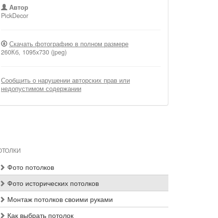
Автор
PickDecor
Скачать фотографию в полном размере
260Кб, 1095x730 (jpeg)
Сообщить о нарушении авторских прав или
недопустимом содержании
ОТОЛКИ
Фото потолков
Фото исторических потолков
Монтаж потолков своими руками
Как выбрать потолок