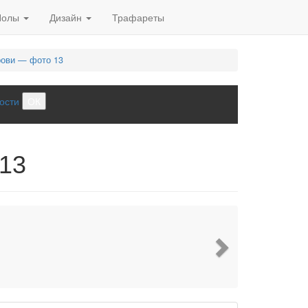
Полы
Дизайн
Трафареты
рови — фото 13
ости
ОК
 13
Next