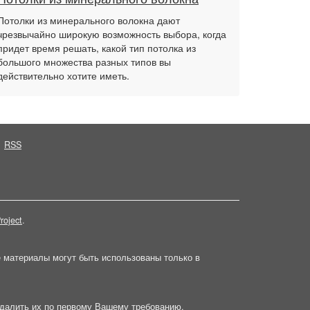
Потолки из минерального волокна дают
чрезвычайно широкую возможность выбора, когда
придет время решать, какой тип потолка из
большого множества разных типов вы
действительно хотите иметь.
RSS
roject
.
е материалы могут быть использованы только в
далить их по первому Вашему требованию.