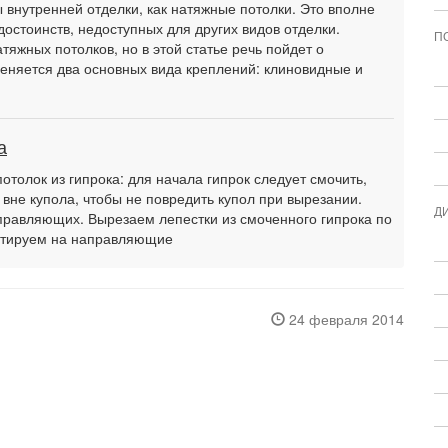
внутренней отделки, как натяжные потолки. Это вполне
достоинств, недоступных для других видов отделки.
П
тяжных потолков, но в этой статье речь пойдет о
еняется два основных вида креплений: клиновидные и
а
потолок из гипрока: для начала гипрок следует смочить,
 вне купола, чтобы не повредить купол при вырезании.
Д
равляющих. Вырезаем лепестки из смоченного гипрока по
онтируем на направляющие
24 февраля 2014