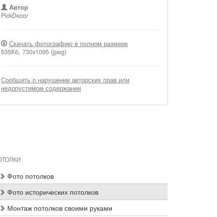
Автор
PickDecor
Скачать фотографию в полном размере
535Кб, 730x1095 (jpeg)
Сообщить о нарушении авторских прав или
недопустимом содержании
ОТОЛКИ
Фото потолков
Фото исторических потолков
Монтаж потолков своими руками