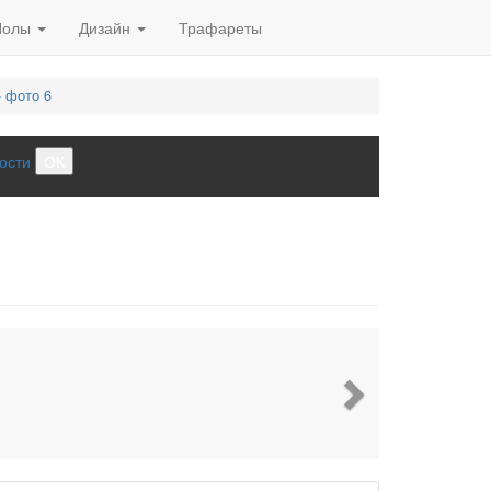
Полы
Дизайн
Трафареты
 фото 6
ости
ОК
Next