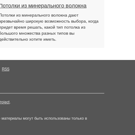
Потолки из минерального волокна
Потолки из минерального волокна дают
чрезвычайно широкую возможность выбора, когда
придет время решать, какой тип потолка из
большого множества разных типов вы
действительно хотите иметь.
RSS
roject
.
е материалы могут быть использованы только в