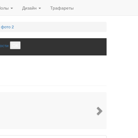
Полы
Дизайн
Трафареты
 фото 2
ости
ОК
Next