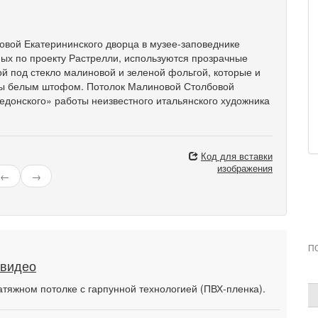
вой Екатерининского дворца в музее-заповеднике
ных по проекту Растрелли, используются прозрачные
й под стекло малиновой и зеленой фольгой, которые и
уты белым штофом. Потолок Малиновой Столбовой
донского» работы неизвестного итальянского художника
Код для вставки
изображения
←
→
П
 видео
атяжном потолке с гарпунной технологией (ПВХ-пленка).