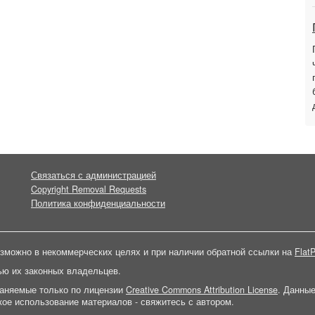
Связаться с администрацией
Copyright Removal Requests
Политика конфиденциальности
зможно в некоммерческих целях и при наличии обратной ссылки на
FlatP
ью их законных владельцев.
раняемые только по лицензии
Creative Commons Attribution License
. Данны
ое использование материалов - свяжитесь с автором.