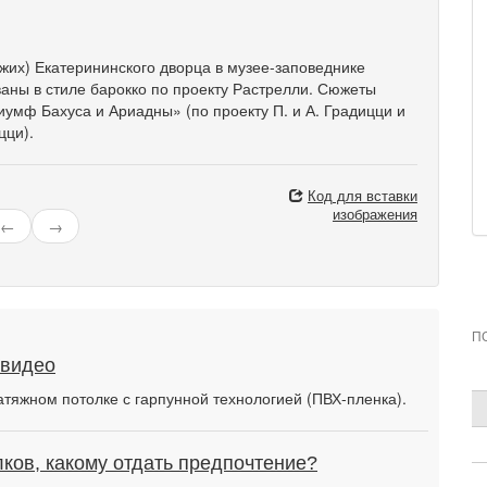
жих) Екатерининского дворца в музее-заповеднике
аны в стиле барокко по проекту Растрелли. Сюжеты
мф Бахуса и Ариадны» (по проекту П. и А. Градицци и
цци).
Код для вставки
изображения
←
→
П
 видео
атяжном потолке с гарпунной технологией (ПВХ-пленка).
ков, какому отдать предпочтение?