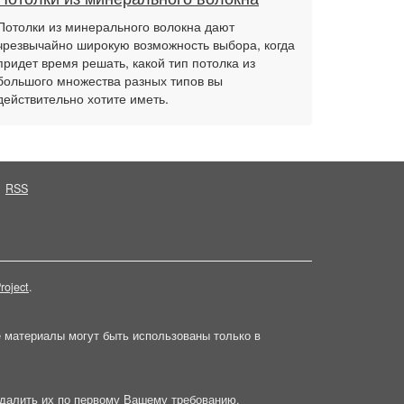
Потолки из минерального волокна дают
чрезвычайно широкую возможность выбора, когда
придет время решать, какой тип потолка из
большого множества разных типов вы
действительно хотите иметь.
RSS
roject
.
е материалы могут быть использованы только в
далить их по первому Вашему требованию.