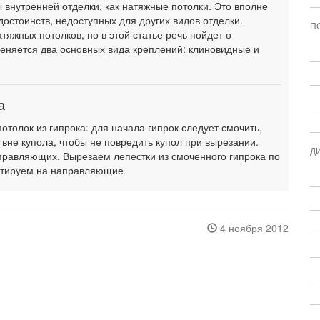
внутренней отделки, как натяжные потолки. Это вполне
достоинств, недоступных для других видов отделки.
П
тяжных потолков, но в этой статье речь пойдет о
еняется два основных вида креплений: клиновидные и
а
потолок из гипрока: для начала гипрок следует смочить,
 вне купола, чтобы не повредить купол при вырезании.
Д
равляющих. Вырезаем лепестки из смоченного гипрока по
онтируем на направляющие
4 ноября 2012