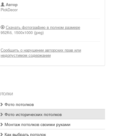
Автор
PickDecor
Скачать фотографию в полном размере
952Кб, 1500x1000 (jpeg)
Сообщить о нарушении авторских прав или
недопустимом содержании
ОТОЛКИ
Фото потолков
Фото исторических потолков
Монтаж потолков своими руками
Как выбрать потолок