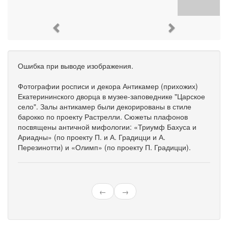
Previous
Next
Ошибка при выводе изображения.
Фотографии росписи и декора Антикамер (прихожих)
Екатерининского дворца в музее-заповеднике "Царское
село". Залы антикамер были декорированы в стиле
барокко по проекту Растрелли. Сюжеты плафонов
посвящены античной мифологии: «Триумф Бахуса и
Ариадны» (по проекту П. и А. Градицци и А.
Перезинотти) и «Олимп» (по проекту П. Градицци).
←
→