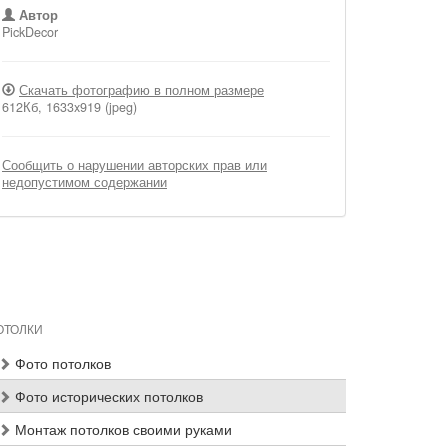
Автор
PickDecor
Скачать фотографию в полном размере
612Кб, 1633x919 (jpeg)
Сообщить о нарушении авторских прав или
недопустимом содержании
ОТОЛКИ
Фото потолков
Фото исторических потолков
Монтаж потолков своими руками