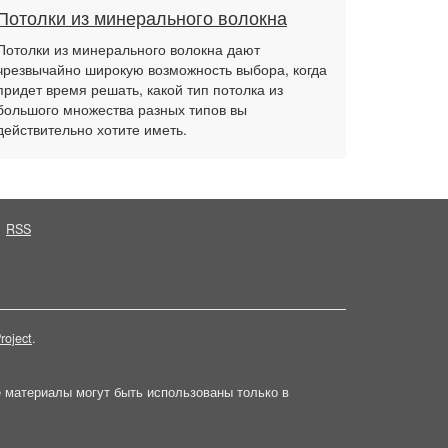
Потолки из минерального волокна
Потолки из минерального волокна дают
чрезвычайно широкую возможность выбора, когда
придет время решать, какой тип потолка из
большого множества разных типов вы
действительно хотите иметь.
RSS
roject
.
е материалы могут быть использованы только в