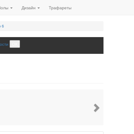
Полы
Дизайн
Трафареты
 6
ости
ОК
Next