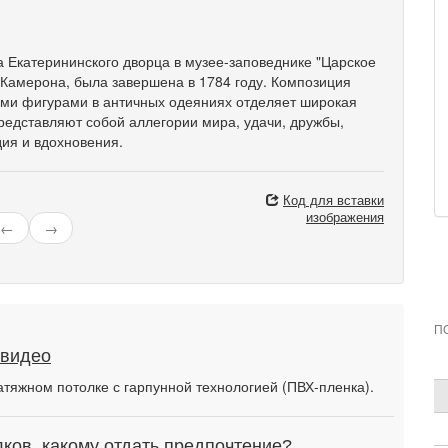
 Екатерининского дворца в музее-заповеднике "Царское
. Камерона, была завершена в 1784 году. Композиция
ими фигурами в античных одеяниях отделяет широкая
едставляют собой аллегории мира, удачи, дружбы,
ия и вдохновения.
Код для вставки
изображения
←
→
П
 видео
атяжном потолке с гарпунной технологией (ПВХ-пленка).
ков, какому отдать предпочтение?