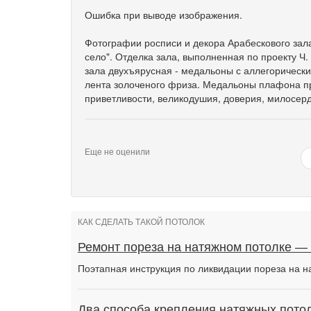
Ошибка при выводе изображения.
Фотографии росписи и декора Арабескового зала
село". Отделка зала, выполненная по проекту Ч
зала двухъярусная - медальоны с аллегорическ
лента золоченого фриза. Медальоны плафона пр
приветливости, великодушия, доверия, милосерд
Еще не оценили
КАК СДЕЛАТЬ ТАКОЙ ПОТОЛОК
Ремонт пореза на натяжном потолке —
Поэтапная инструкция по ликвидации пореза на н
Два способа крепления натяжных потол