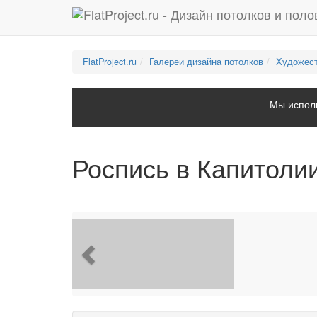
FlatProject.ru
Галереи дизайна потолков
Художест
Мы исполь
Роспись в Капитоли
Previous