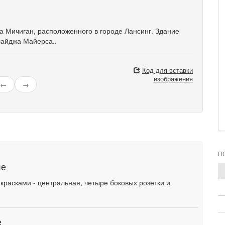
а Мичиган, расположенного в городе Лансинг. Здание
лайджа Майерса..
Код для вставки
изображения
←
→
П
ле
расками - центральная, четыре боковых розетки и
е