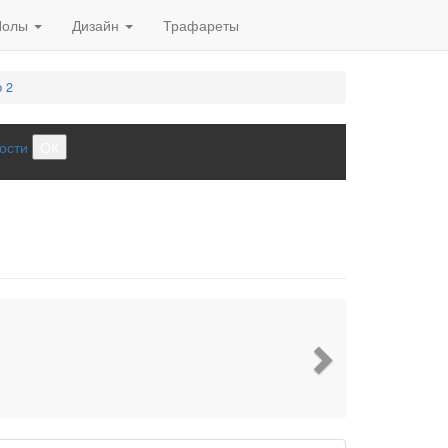
Полы
Дизайн
Трафареты
 2
ости
ОК
2
Next