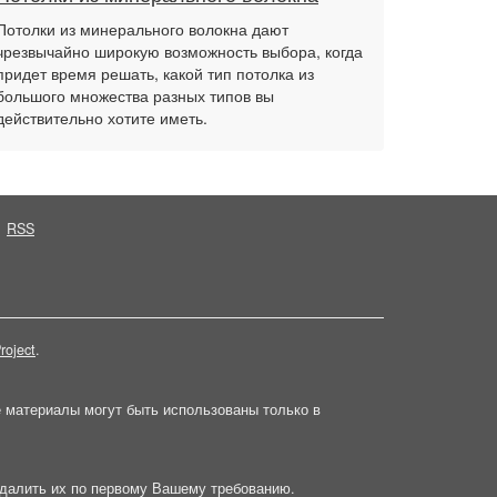
Потолки из минерального волокна дают
чрезвычайно широкую возможность выбора, когда
придет время решать, какой тип потолка из
большого множества разных типов вы
действительно хотите иметь.
RSS
roject
.
е материалы могут быть использованы только в
далить их по первому Вашему требованию.