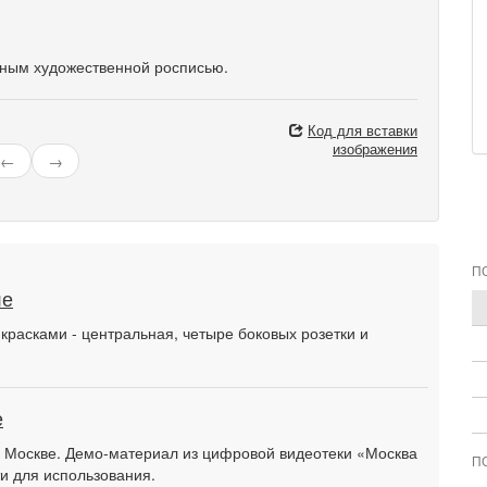
нным художественной росписью.
Код для вставки
изображения
←
→
П
ле
расками - центральная, четыре боковых розетки и
е
в Москве. Демо-материал из цифровой видеотеки «Москва
П
и для использования.