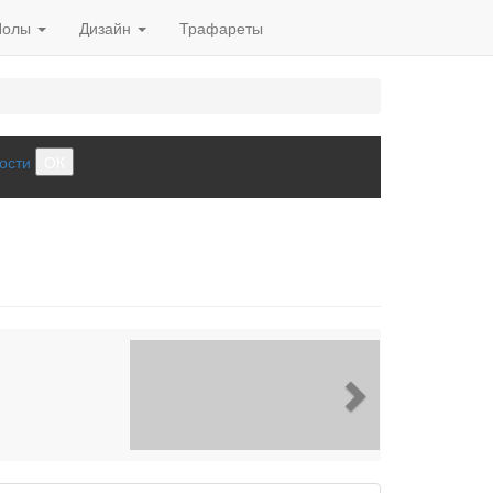
Полы
Дизайн
Трафареты
ости
ОК
Next