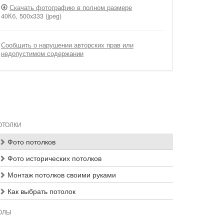
Скачать фотографию в полном размере
40Кб, 500x333 (jpeg)
Сообщить о нарушении авторских прав или
недопустимом содержании
ОТОЛКИ
Фото потолков
Фото исторических потолков
Монтаж потолков своими руками
Как выбрать потолок
ОЛЫ