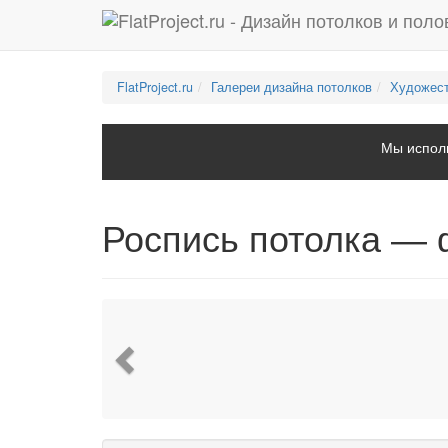
FlatProject.ru
Галереи дизайна потолков
Художест
Мы исполь
Роспись потолка — 
Previous