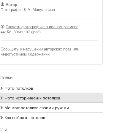
Автор
Фотография Л.А. Мацулевича
Скачать фотографию в полном размере
441Кб, 836x1197 (jpeg)
Сообщить о нарушении авторских прав или
недопустимом содержании
ОТОЛКИ
Фото потолков
Фото исторических потолков
Монтаж потолков своими руками
Как выбрать потолок
ОЛЫ