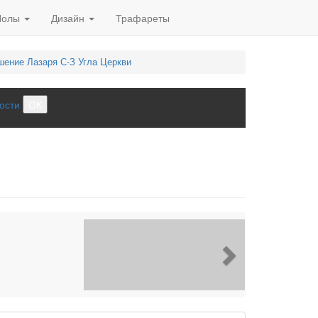
Полы
Дизайн
Трафареты
шение Лазаря С-З Угла Церкви
ости
ОК
Next