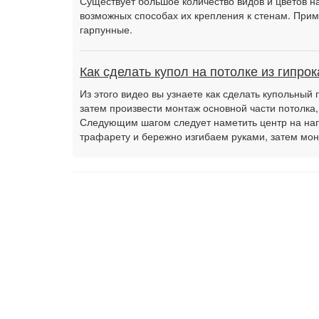
Существует большое количество видов и цветов на
возможных способах их крепления к стенам. Прим
гарпунные.
Как сделать купол на потолке из гипрок
Из этого видео вы узнаете как сделать купольный 
затем произвести монтаж основной части потолка,
Следующим шагом следует наметить центр на нап
трафарету и бережно изгибаем руками, затем м