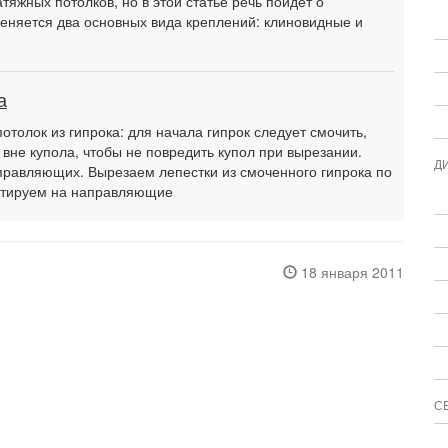
тяжных потолков, но в этой статье речь пойдет о
еняется два основных вида креплений: клиновидные и
а
потолок из гипрока: для начала гипрок следует смочить,
 вне купола, чтобы не повредить купол при вырезании.
Д
равляющих. Вырезаем лепестки из смоченного гипрока по
онтируем на направляющие
18 января 2011
С