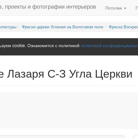
Потолки
итектуры
Фрески церкви Успения на Волотовом поле
Фреска Воскре
зуем cookie. Ознакомится с политикой
политикой конфиденциальн
 Лазаря С-З Угла Церкви