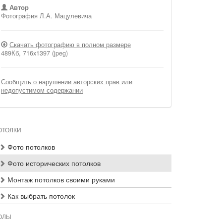
Автор
Фотография Л.А. Мацулевича
Скачать фотографию в полном размере
489Кб, 716x1397 (jpeg)
Сообщить о нарушении авторских прав или
недопустимом содержании
ОТОЛКИ
Фото потолков
Фото исторических потолков
Монтаж потолков своими руками
Как выбрать потолок
ОЛЫ