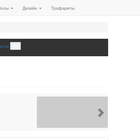
Полы
Дизайн
Трафареты
ости
ОК
Next