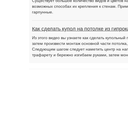
Существует большое количество видов и цветов на
возможных способах их крепления к стенам. Прим
гарпунные.
Как сделать купол на потолке из гипрок
Из этого видео вы узнаете как сделать купольный 
затем произвести монтаж основной части потолка,
Следующим шагом следует наметить центр на нап
трафарету и бережно изгибаем руками, затем м