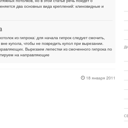
тяжных потолков, но в этой статье речь пойдет о
еняется два основных вида креплений: клиновидные и
а
потолок из гипрока: для начала гипрок следует смочить,
 вне купола, чтобы не повредить купол при вырезании.
Д
равляющих. Вырезаем лепестки из смоченного гипрока по
онтируем на направляющие
18 января 2011
С