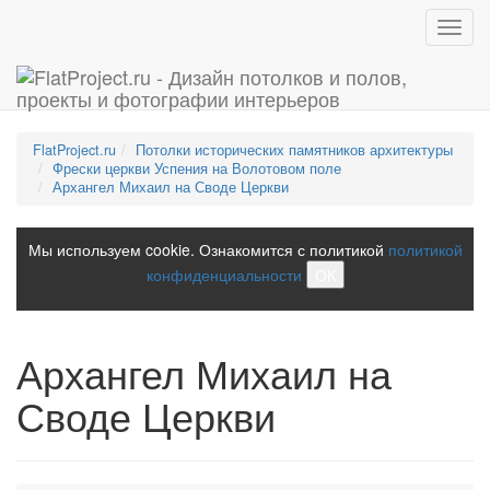
Toggl
navig
FlatProject.ru
Потолки исторических памятников архитектуры
Фрески церкви Успения на Волотовом поле
Архангел Михаил на Своде Церкви
Мы используем cookie. Ознакомится с политикой
политикой
конфиденциальности
ОК
Архангел Михаил на
Своде Церкви