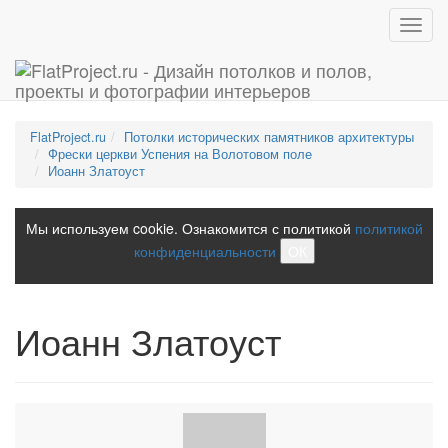
Toggl
navig
FlatProject.ru
Потолки исторических памятников архитектуры
Фрески церкви Успения на Волотовом поле
Иоанн Златоуст
Мы используем cookie. Ознакомится с политикой
политикой
конфиденциальности
ОК
Иоанн Златоуст