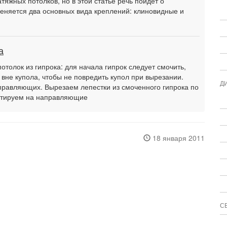
тяжных потолков, но в этой статье речь пойдет о
еняется два основных вида креплений: клиновидные и
а
потолок из гипрока: для начала гипрок следует смочить,
 вне купола, чтобы не повредить купол при вырезании.
Д
равляющих. Вырезаем лепестки из смоченного гипрока по
онтируем на направляющие
18 января 2011
С