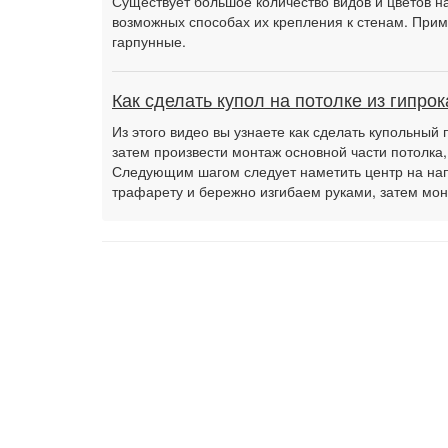
Существует большое количество видов и цветов на
возможных способах их крепления к стенам. Прим
гарпунные.
Как сделать купол на потолке из гипрок
Из этого видео вы узнаете как сделать купольный 
затем произвести монтаж основной части потолка,
Следующим шагом следует наметить центр на нап
трафарету и бережно изгибаем руками, затем м