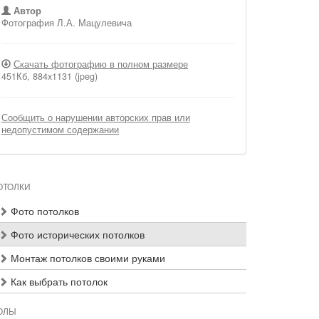
Автор
Фотография Л.А. Мацулевича
Скачать фотографию в полном размере
451Кб, 884x1131 (jpeg)
Сообщить о нарушении авторских прав или
недопустимом содержании
ОТОЛКИ
Фото потолков
Фото исторических потолков
Монтаж потолков своими руками
Как выбрать потолок
ОЛЫ