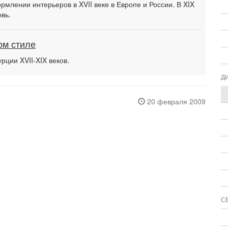
млении интерьеров в XVII веке в Европе и России. В XIX
овь.
ом стиле
рции XVII-XIX веков.
Д
20 февраля 2009
С