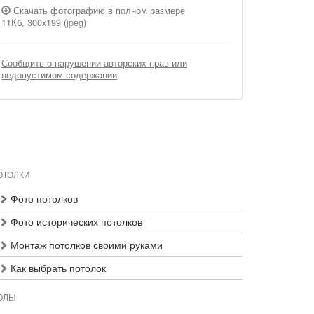
Скачать фотографию в полном размере
11Кб, 300x199 (jpeg)
Сообщить о нарушении авторских прав или
недопустимом содержании
ОТОЛКИ
Фото потолков
Фото исторических потолков
Монтаж потолков своими руками
Как выбрать потолок
ОЛЫ