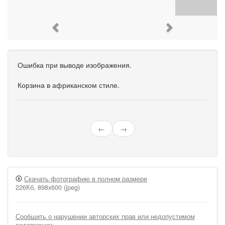
Previous
Next
Ошибка при выводе изображения.
Корзина в африканском стиле.
←
→
Скачать фотографию в полном размере
226Кб, 898x600 (jpeg)
Сообщить о нарушении авторских прав или недопустимом