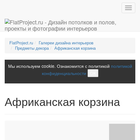
Toggl
navig
FlatProject.ru
Галереи дизайна интерьеров
Предметы декора
Африканская корзина
Мы используем cookie. Ознакомится с политикой
политикой
конфиденциальности
ОК
Африканская корзина