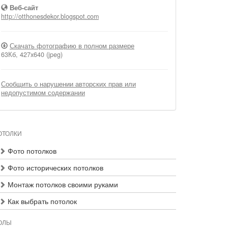
Веб-сайт
http://otthonesdekor.blogspot.com
Скачать фотографию в полном размере
63Кб, 427x640 (jpeg)
Сообщить о нарушении авторских прав или
недопустимом содержании
ОТОЛКИ
Фото потолков
Фото исторических потолков
Монтаж потолков своими руками
Как выбрать потолок
ОЛЫ