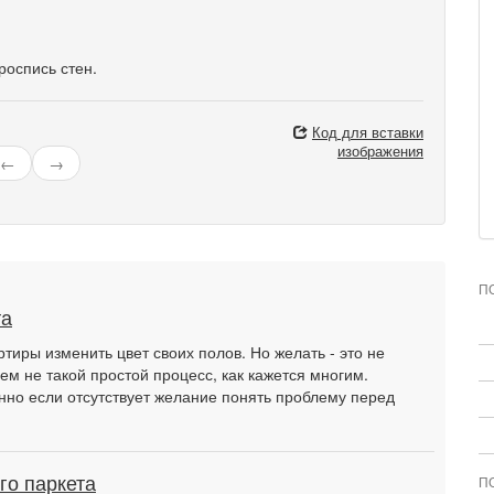
роспись стен.
Код для вставки
изображения
←
→
П
та
тиры изменить цвет своих полов. Но желать - это не
ем не такой простой процесс, как кажется многим.
нно если отсутствует желание понять проблему перед
го паркета
П