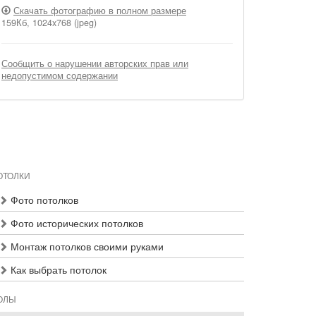
Скачать фотографию в полном размере
159Кб, 1024x768 (jpeg)
Сообщить о нарушении авторских прав или
недопустимом содержании
ОТОЛКИ
Фото потолков
Фото исторических потолков
Монтаж потолков своими руками
Как выбрать потолок
ОЛЫ