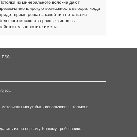
Потолки из минерального волокна дают
чрезвычайно широкую возможность выбора, когда
придет время решать, какой тип потолка из
большого множества разных типов вы
действительно хотите иметь.
RSS
roject
.
е материалы могут быть использованы только в
далить их по первому Вашему требованию.