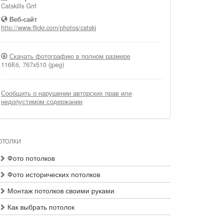
Catskills Grrl
Веб-сайт
http://www.flickr.com/photos/catski
Скачать фотографию в полном размере
116Кб, 767x510 (jpeg)
Сообщить о нарушении авторских прав или
недопустимом содержании
ОТОЛКИ
Фото потолков
Фото исторических потолков
Монтаж потолков своими руками
Как выбрать потолок