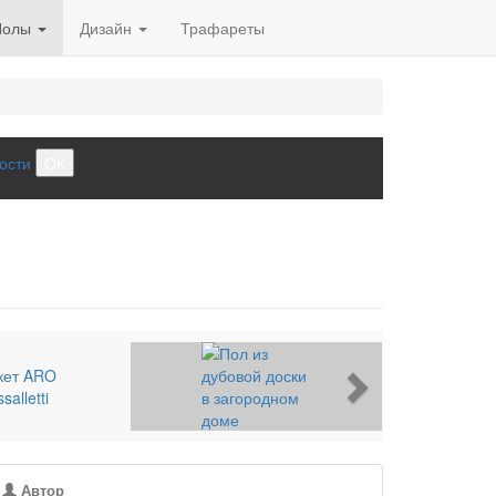
Полы
Дизайн
Трафареты
ости
ОК
Next
Автор