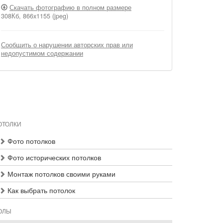
Скачать фотографию в полном размере
308Кб, 866x1155 (jpeg)
Сообщить о нарушении авторских прав или
недопустимом содержании
ОТОЛКИ
Фото потолков
Фото исторических потолков
Монтаж потолков своими руками
Как выбрать потолок
ОЛЫ