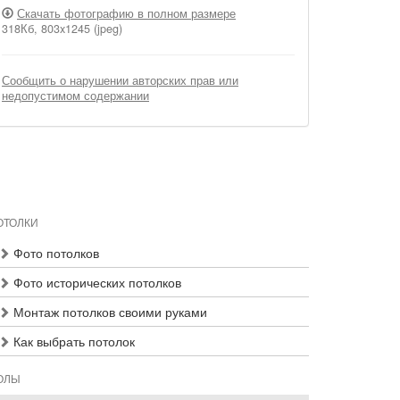
Скачать фотографию в полном размере
318Кб, 803x1245 (jpeg)
Сообщить о нарушении авторских прав или
недопустимом содержании
ОТОЛКИ
Фото потолков
Фото исторических потолков
Монтаж потолков своими руками
Как выбрать потолок
ОЛЫ