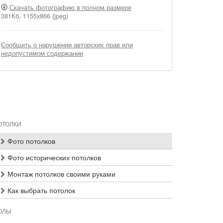
Скачать фотографию в полном размере
381Кб, 1155x866 (jpeg)
Сообщить о нарушении авторских прав или
недопустимом содержании
ОТОЛКИ
Фото потолков
Фото исторических потолков
Монтаж потолков своими руками
Как выбрать потолок
ОЛЫ