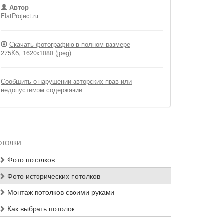
Автор
FlatProject.ru
Скачать фотографию в полном размере
275Кб, 1620x1080 (jpeg)
Сообщить о нарушении авторских прав или
недопустимом содержании
ОТОЛКИ
Фото потолков
Фото исторических потолков
Монтаж потолков своими руками
Как выбрать потолок