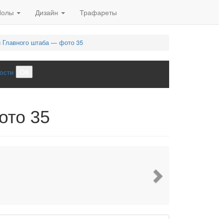
Полы
Дизайн
Трафареты
и Главного штаба — фото 35
ости
ОК
ото 35
Next