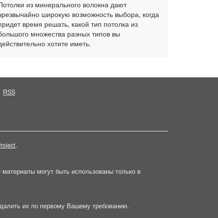
Потолки из минерального волокна дают
чрезвычайно широкую возможность выбора, когда
придет время решать, какой тип потолка из
большого множества разных типов вы
действительно хотите иметь.
RSS
roject
.
е материалы могут быть использованы только в
далить их по первому Вашему требованию.