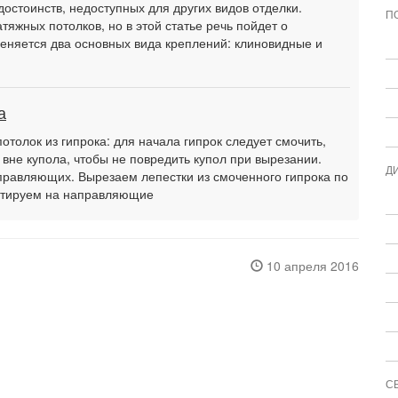
достоинств, недоступных для других видов отделки.
П
тяжных потолков, но в этой статье речь пойдет о
еняется два основных вида креплений: клиновидные и
а
потолок из гипрока: для начала гипрок следует смочить,
 вне купола, чтобы не повредить купол при вырезании.
Д
равляющих. Вырезаем лепестки из смоченного гипрока по
онтируем на направляющие
10 апреля 2016
С