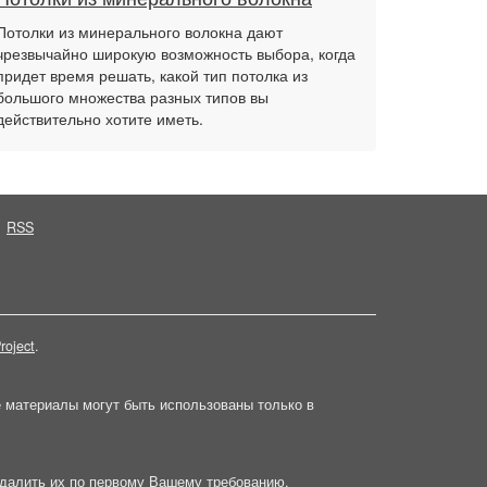
Потолки из минерального волокна дают
чрезвычайно широкую возможность выбора, когда
придет время решать, какой тип потолка из
большого множества разных типов вы
действительно хотите иметь.
RSS
roject
.
е материалы могут быть использованы только в
далить их по первому Вашему требованию.