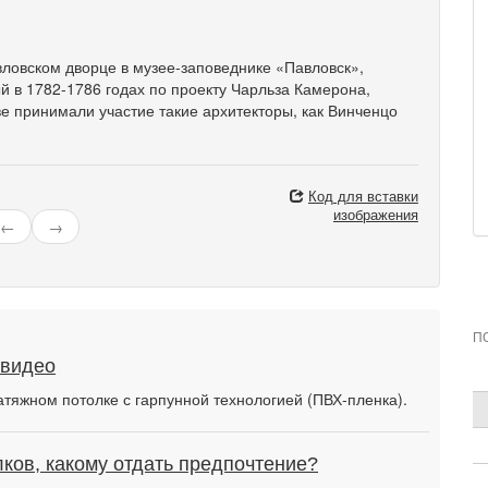
авловском дворце в музее-заповеднике «Павловск»,
й в 1782-1786 годах по проекту Чарльза Камерона,
ве принимали участие такие архитекторы, как Винченцо
Код для вставки
изображения
←
→
П
 видео
атяжном потолке с гарпунной технологией (ПВХ-пленка).
ков, какому отдать предпочтение?