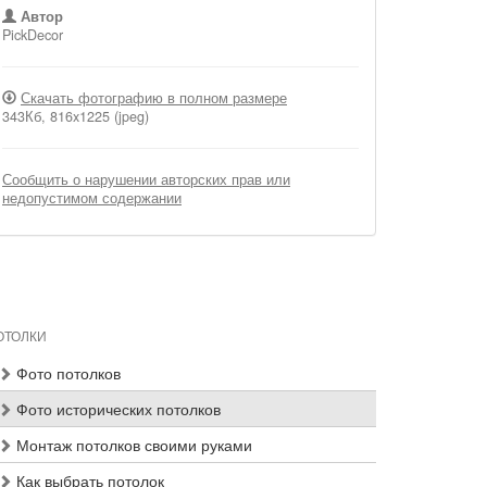
Автор
PickDecor
Скачать фотографию в полном размере
343Кб, 816x1225 (jpeg)
Сообщить о нарушении авторских прав или
недопустимом содержании
ОТОЛКИ
Фото потолков
Фото исторических потолков
Монтаж потолков своими руками
Как выбрать потолок