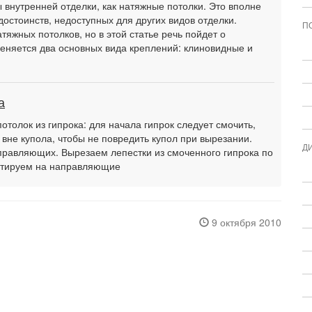
внутренней отделки, как натяжные потолки. Это вполне
достоинств, недоступных для других видов отделки.
П
тяжных потолков, но в этой статье речь пойдет о
еняется два основных вида креплений: клиновидные и
а
потолок из гипрока: для начала гипрок следует смочить,
 вне купола, чтобы не повредить купол при вырезании.
Д
равляющих. Вырезаем лепестки из смоченного гипрока по
онтируем на направляющие
9 октября 2010