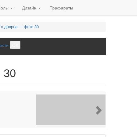
Полы
Дизайн
Трафареты
го дворца — фото 30
ости
ОК
 30
Next