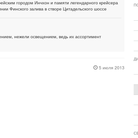
рейским городом Инчхон и памяти легендарного крейсера
П
инии Финского залива в створе Цитадельского шоссе
ением, нежели освещением, ведь их ассортимент
Д
5 июля 2013
С