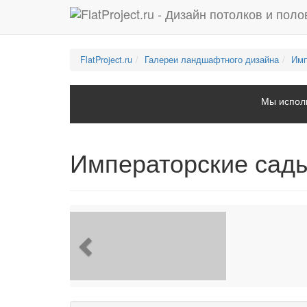
FlatProject.ru
Галереи ландшафтного дизайна
Имп
Мы исполь
Императорские сады
Previous