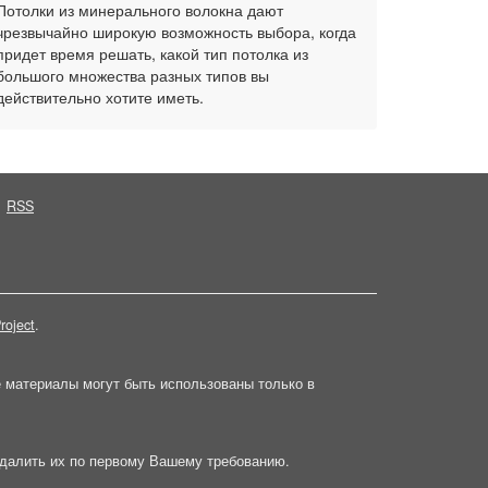
Потолки из минерального волокна дают
чрезвычайно широкую возможность выбора, когда
придет время решать, какой тип потолка из
большого множества разных типов вы
действительно хотите иметь.
RSS
roject
.
е материалы могут быть использованы только в
далить их по первому Вашему требованию.