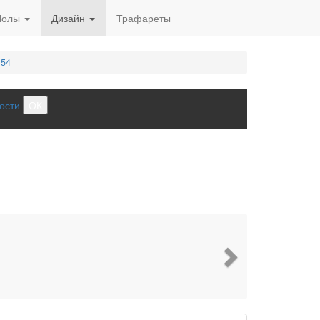
Полы
Дизайн
Трафареты
 54
ости
ОК
Next