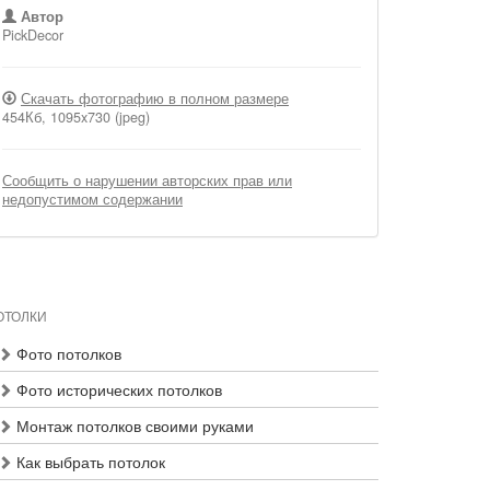
Автор
PickDecor
Скачать фотографию в полном размере
454Кб, 1095x730 (jpeg)
Сообщить о нарушении авторских прав или
недопустимом содержании
ОТОЛКИ
Фото потолков
Фото исторических потолков
Монтаж потолков своими руками
Как выбрать потолок