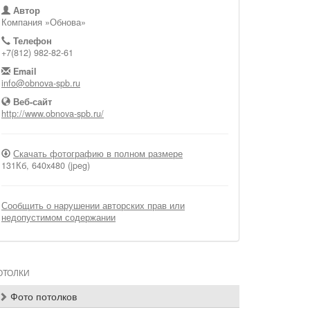
Автор
Компания »Обнова»
Телефон
+7(812) 982-82-61
Email
info@obnova-spb.ru
Веб-сайт
http://www.obnova-spb.ru/
Скачать фотографию в полном размере
131Кб, 640x480 (jpeg)
Сообщить о нарушении авторских прав или
недопустимом содержании
ОТОЛКИ
Фото потолков