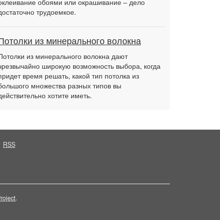
оклеивание обоями или окрашивание – дело
достаточно трудоемкое.
Потолки из минерального волокна
Потолки из минерального волокна дают
чрезвычайно широкую возможность выбора, когда
придет время решать, какой тип потолка из
большого множества разных типов вы
действительно хотите иметь.
RSS
roject
.