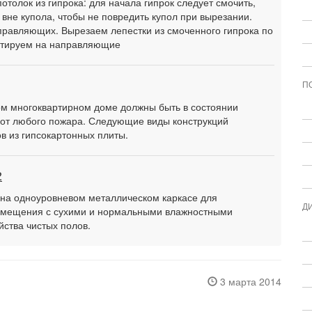
потолок из гипрока: для начала гипрок следует смочить,
 вне купола, чтобы не повредить купол при вырезании.
равляющих. Вырезаем лепестки из смоченного гипрока по
онтируем на направляющие
П
ом многоквартирном доме должны быть в состоянии
от любого пожара. Следующие виды конструкций
в из гипсокартонных плиты.
2
 на одноуровневом металлическом каркасе для
Д
помещения с сухими и нормальными влажностными
ства чистых полов.
3 марта 2014