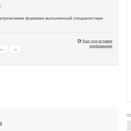
ометрическими формами выполненный специалистами
Код для вставки
изображения
←
→
П
а