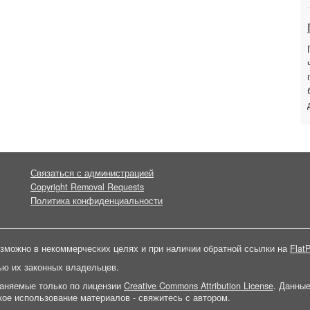
Связаться с администрацией
Copyright Removal Requests
Политика конфиденциальности
зможно в некоммерческих целях и при наличии обратной ссылки на
FlatP
ью их законных владельцев.
раняемые только по лицензии
Creative Commons Attribution License
. Данны
ое использование материалов - свяжитесь с автором.