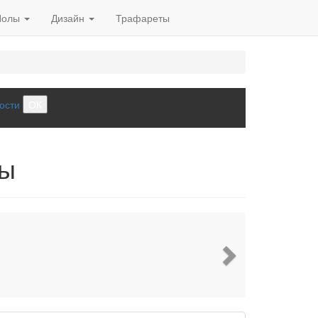
Полы
Дизайн
Трафареты
ости
ОК
мы
Next