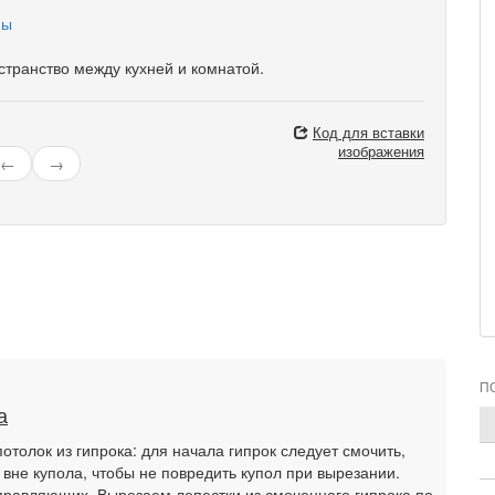
странство между кухней и комнатой.
Код для вставки
изображения
←
→
П
а
потолок из гипрока: для начала гипрок следует смочить,
 вне купола, чтобы не повредить купол при вырезании.
равляющих. Вырезаем лепестки из смоченного гипрока по