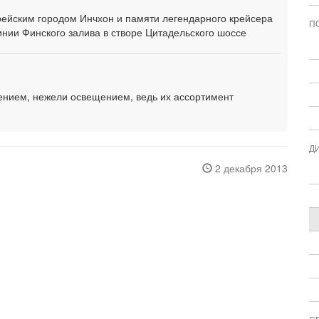
рейским городом Инчхон и памяти легендарного крейсера
П
инии Финского залива в створе Цитадельского шоссе
ением, нежели освещением, ведь их ассортимент
Д
2 декабря 2013