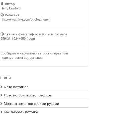
Автор
Herry Lawford
Веб-сайт
http://www.flickr.com/photos/herry/
Скачать фотографию в полном размере
659Кб, 1024x659 (jpeg)
Сообщить о нарушении авторских прав или
недопустимом содержании
ОТОЛКИ
Фото потолков
Фото исторических потолков
Монтаж потолков своими руками
Как выбрать потолок