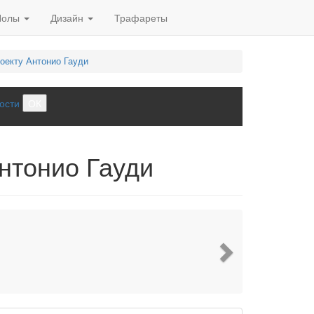
Полы
Дизайн
Трафареты
оекту Антонио Гауди
ости
ОК
Антонио Гауди
Next