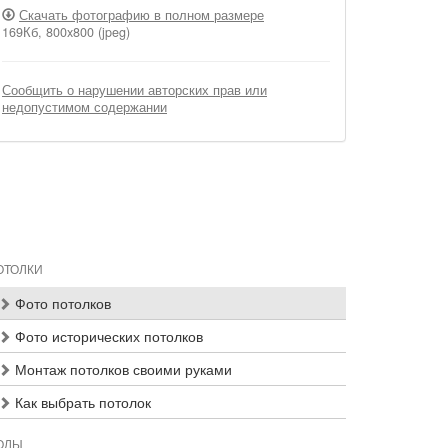
Скачать фотографию в полном размере
169Кб, 800x800 (jpeg)
Сообщить о нарушении авторских прав или
недопустимом содержании
ОТОЛКИ
Фото потолков
Фото исторических потолков
Монтаж потолков своими руками
Как выбрать потолок
ОЛЫ