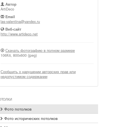
Автор
ArtiDeco
Email
las-valentina@yandex.ru
Веб-сайт
http://www.artideco.net
Скачать фотографию в полном размере
106Кб, 800x600 (jpeg)
Сообщить о нарушении авторских прав или
недопустимом содержании
ОТОЛКИ
Фото потолков
Фото исторических потолков