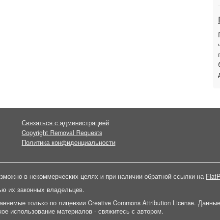
Связаться с администрацией
Copyright Removal Requests
Политика конфиденциальности
зможно в некоммерческих целях и при наличии обратной ссылки на
FlatP
ью их законных владельцев.
раняемые только по лицензии
Creative Commons Attribution License
. Данны
ое использование материалов - свяжитесь с автором.