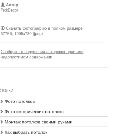
Автор
PickDecor
Скачать фотографию в полном размере
577Кб, 1095x730 (jpeg)
Сообщить о нарушении авторских прав или
недопустимом содержании
ОТОЛКИ
Фото потолков
Фото исторических потолков
Монтаж потолков своими руками
Как выбрать потолок