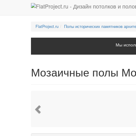
FlatProject.ru
Полы исторических памятников архит
Мы исполь
Мозаичные полы Мор
Previous