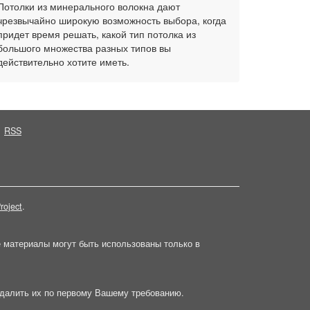
Потолки из минерального волокна дают
чрезвычайно широкую возможность выбора, когда
придет время решать, какой тип потолка из
большого множества разных типов вы
действительно хотите иметь.
RSS
roject
.
е материалы могут быть использованы только в
далить их по первому Вашему требованию.