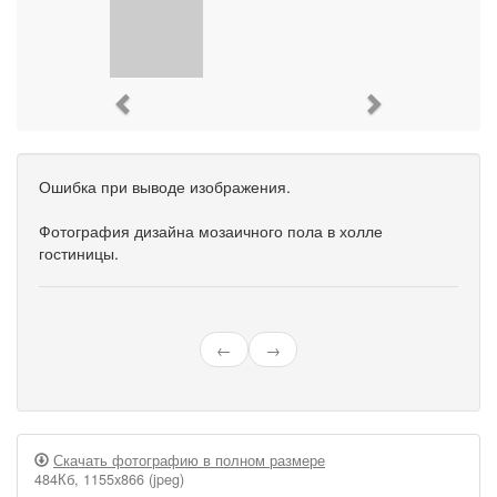
Previous
Next
Ошибка при выводе изображения.
Фотография дизайна мозаичного пола в холле
гостиницы.
←
→
Скачать фотографию в полном размере
484Кб, 1155x866 (jpeg)