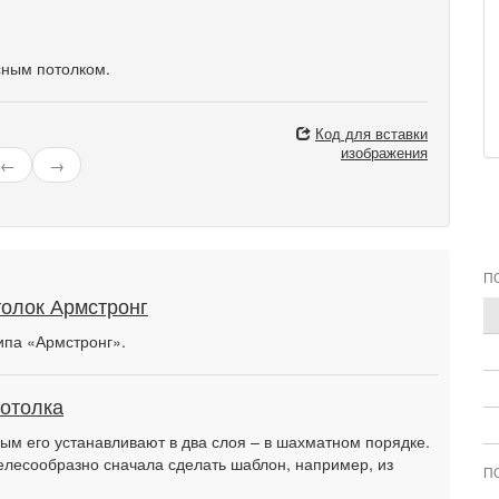
сным потолком.
Код для вставки
изображения
←
→
П
толок Армстронг
ипа «Армстронг».
потолка
ым его устанавливают в два слоя – в шахматном порядке.
целесообразно сначала сделать шаблон, например, из
П