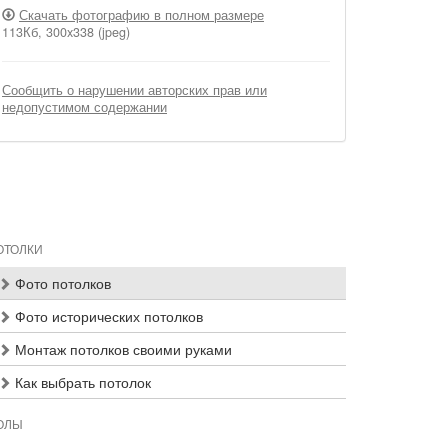
Скачать фотографию в полном размере
113Кб, 300x338 (jpeg)
Сообщить о нарушении авторских прав или
недопустимом содержании
ОТОЛКИ
Фото потолков
Фото исторических потолков
Монтаж потолков своими руками
Как выбрать потолок
ОЛЫ