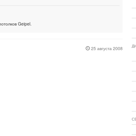
отолков Geipel.
Д
25 августа 2008
С