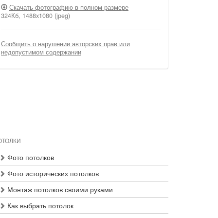
Скачать фотографию в полном размере
324Кб, 1488x1080 (jpeg)
Сообщить о нарушении авторских прав или
недопустимом содержании
ОТОЛКИ
Фото потолков
Фото исторических потолков
Монтаж потолков своими руками
Как выбрать потолок