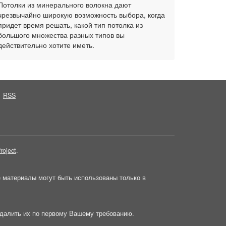
Потолки из минерального волокна дают
чрезвычайно широкую возможность выбора, когда
придет время решать, какой тип потолка из
большого множества разных типов вы
действительно хотите иметь.
RSS
roject
.
е материалы могут быть использованы только в
далить их по первому Вашему требованию.