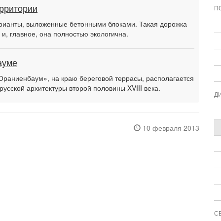
ерритории
П
рианты, выложенные бетонными блоками. Такая дорожка
 и, главное, она полностью экологична.
ауме
Ораниенбаум», на краю береговой террасы, располагается
русской архитектуры второй половины XVIII века.
Д
10 февраля 2013
С