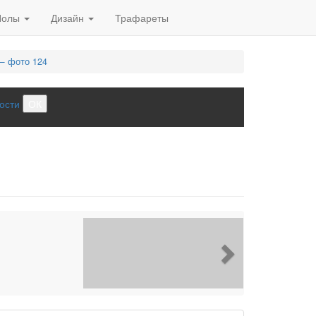
Полы
Дизайн
Трафареты
— фото 124
ости
ОК
Next