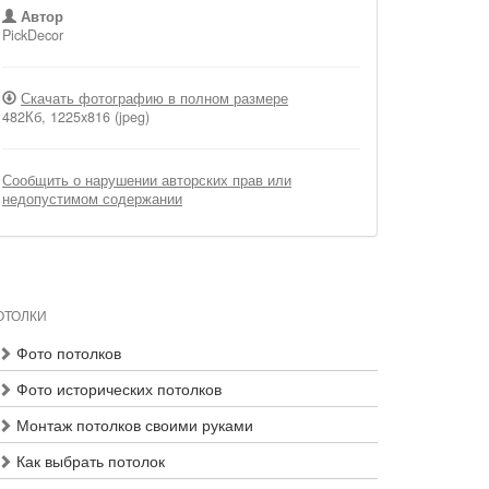
Автор
PickDecor
Скачать фотографию в полном размере
482Кб, 1225x816 (jpeg)
Сообщить о нарушении авторских прав или
недопустимом содержании
ОТОЛКИ
Фото потолков
Фото исторических потолков
Монтаж потолков своими руками
Как выбрать потолок