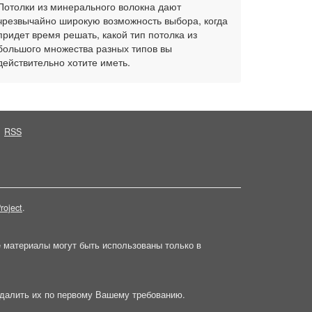
Потолки из минерального волокна дают
чрезвычайно широкую возможность выбора, когда
придет время решать, какой тип потолка из
большого множества разных типов вы
действительно хотите иметь.
RSS
roject
.
е материалы могут быть использованы только в
далить их по первому Вашему требованию.