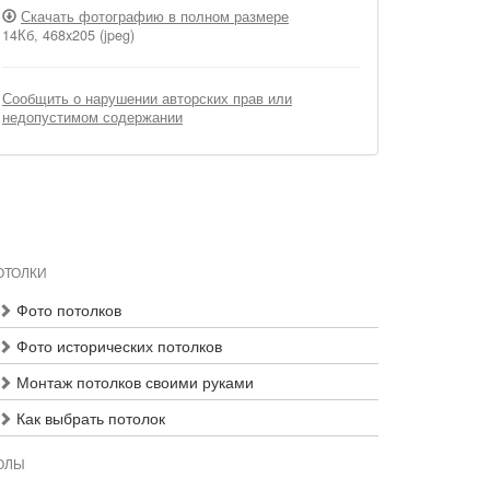
Скачать фотографию в полном размере
14Кб, 468x205 (jpeg)
Сообщить о нарушении авторских прав или
недопустимом содержании
ОТОЛКИ
Фото потолков
Фото исторических потолков
Монтаж потолков своими руками
Как выбрать потолок
ОЛЫ