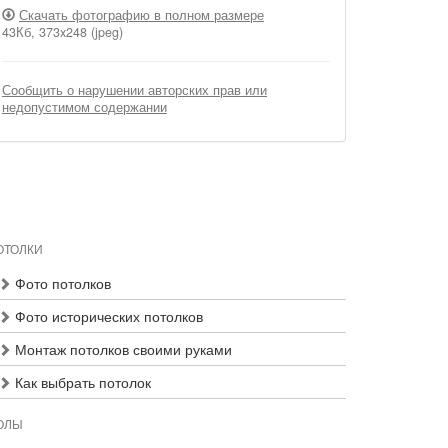
Скачать фотографию в полном размере
43Кб, 373x248 (jpeg)
Сообщить о нарушении авторских прав или
недопустимом содержании
ОТОЛКИ
Фото потолков
Фото исторических потолков
Монтаж потолков своими руками
Как выбрать потолок
ОЛЫ