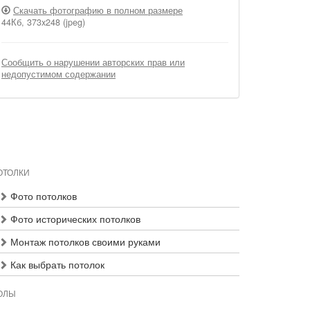
Скачать фотографию в полном размере
44Кб, 373x248 (jpeg)
Сообщить о нарушении авторских прав или
недопустимом содержании
ОТОЛКИ
Фото потолков
Фото исторических потолков
Монтаж потолков своими руками
Как выбрать потолок
ОЛЫ