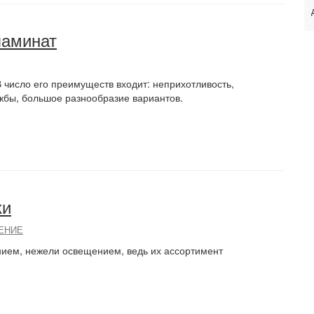
ламинат
 число его преимуществ входит: неприхотливость,
ужбы, большое разнообразие вариантов.
ки
ЕНИЕ
нием, нежели освещением, ведь их ассортимент