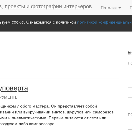
Потолки
зуем cookie. Ознакомится с политикой
политикой конфиденциальн
ht
П
уповерта
ТРУМЕНТЫ
щником любого мастера. Он представляет собой
чивании или выкручивании винтов, шурупов или саморезов.
П
кими и пневматическими. Первые питаются от сети или
 воздухом либо компрессора.