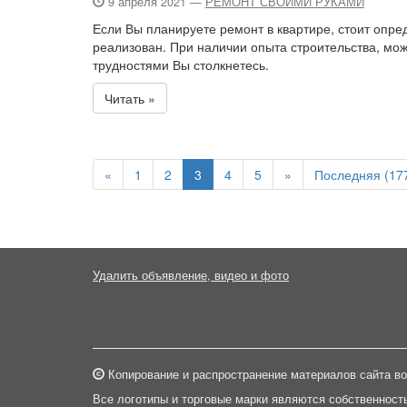
9 апреля 2021 —
РЕМОНТ СВОИМИ РУКАМИ
Если Вы планируете ремонт в квартире, стоит опре
реализован. При наличии опыта строительства, мож
трудностями Вы столкнетесь.
Читать »
«
1
2
3
4
5
»
Последняя (17
Удалить объявление, видео и фото
Копирование и распространение материалов сайта во
Все логотипы и торговые марки являются собственност