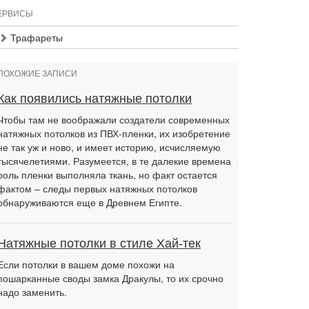
ЕРВИСЫ
Трафареты
ПОХОЖИЕ ЗАПИСИ
Как появились натяжные потолки
Чтобы там не воображали создатели современных
натяжных потолков из ПВХ-пленки, их изобретение
не так уж и ново, и имеет историю, исчисляемую
тысячелетиями. Разумеется, в те далекие времена
роль пленки выполняла ткань, но факт остается
фактом – следы первых натяжных потолков
обнаруживаются еще в Древнем Египте.
Натяжные потолки в стиле Хай-тек
Если потолки в вашем доме похожи на
пошарканные своды замка Дракулы, то их срочно
надо заменить.