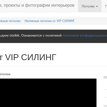
Потолки
яжные потолки
Натяжные потолки от VIP СИЛИНГ
зуем cookie. Ознакомится с политикой
политикой конфиденциальн
от VIP СИЛИНГ
отолок.
П