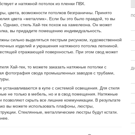
твует и натяжной потолок из пленки ПВХ.
уры, цвета, возможности потолков безграничны. Принято
П
делия цвета «металлик». Если бы это было правдой, то вы
. Однако, стиль Хай-тек похож на хамелеона. Он может
толка, вы придадите помещению индивидуальность.
лжны сильно выделяться пестрым рисунком, художественной
олочных изделий и украшения натяжного потолка лепниной.
лестящей отражающей поверхностью. При этом свод может
иля Хай-тек, то можете заказать натяжные потолки с
Д
ая фотография свода промышленных заводов с трубами,
туры.
я устанавливаются в купе с системой освещения. Для стиля
ные не только в мебель, но и в свод помещения. Натяжные
ни позволяют скрыть все лишние коммуникации. В результате
нако вы можете использовать плафоны, люстры,
кции. Стеклянные, металлические люстры будут кстати.
нее.