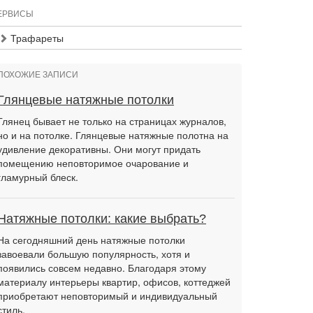
ЕРВИСЫ
Трафареты
ПОХОЖИЕ ЗАПИСИ
Глянцевые натяжные потолки
Глянец бывает не только на страницах журналов,
но и на потолке. Глянцевые натяжные полотна на
удивление декоративны. Они могут придать
помещению неповторимое очарование и
гламурный блеск.
Натяжные потолки: какие выбрать?
На сегодняшний день натяжные потолки
завоевали большую популярность, хотя и
появились совсем недавно. Благодаря этому
материалу интерьеры квартир, офисов, коттеджей
приобретают неповторимый и индивидуальный
стиль.