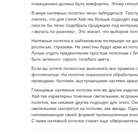
помещениях должно быть комфортно. Этому способс
В мире натяжных полотен легко заблудиться. Текст
считать, что для стиля Хай-тек больше подходят из
смогли бы легко подобрать продукцию под интерьер
«звучать по-разному». Это значит, что выбором по
Натяжные полотна в хайтековском интерьере не до
росписью, стразами. Не уместны будут арки из пот
Лучше отдать предпочтение простым полотнам с б
быть зеленого, серого, голубого цвета.
Если вы хотите полностью выполнить все правила ст
фотопечатью. На полотно переносится обработанн
проводами, болтами, выступающими частями арма
Глянцевые натяжные потолки или же другие издели
Хай-тек характерны точечные светильники, встроен
полотна, как никакие другие подходят для этого. О
светильники смотрятся на потолке, как звезды. Од
напоминающие своей формой промышленные констру
С ними натяжной потолок станет еще обворожитель