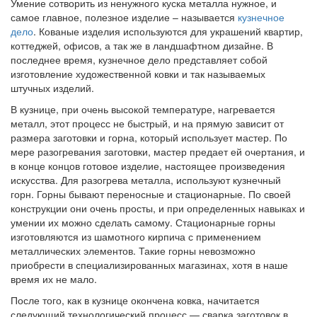
Умение сотворить из ненужного куска металла нужное, и
самое главное, полезное изделие – называется
кузнечное
дело
. Кованые изделия используются для украшений квартир,
коттеджей, офисов, а так же в ландшафтном дизайне. В
последнее время, кузнечное дело представляет собой
изготовление художественной ковки и так называемых
штучных изделий.
В кузнице, при очень высокой температуре, нагревается
металл, этот процесс не быстрый, и на прямую зависит от
размера заготовки и горна, который использует мастер. По
мере разогревания заготовки, мастер предает ей очертания, и
в конце концов готовое изделие, настоящее произведения
искусства. Для разогрева металла, используют кузнечный
горн. Горны бывают переносные и стационарные. По своей
конструкции они очень просты, и при определенных навыках и
умении их можно сделать самому. Стационарные горны
изготовляются из шамотного кирпича с применением
металлических элементов. Такие горны невозможно
приобрести в специализированных магазинах, хотя в наше
время их не мало.
После того, как в кузнице окончена ковка, начитается
следующий технологический процесс — сварка заготовок в