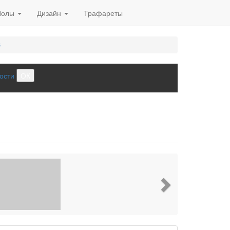
Полы
Дизайн
Трафареты
6
ости
ОК
Next