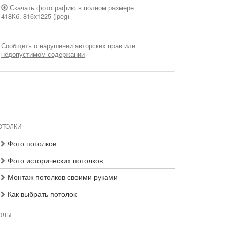
Скачать фотографию в полном размере
418Кб, 816x1225 (jpeg)
Сообщить о нарушении авторских прав или
недопустимом содержании
ОТОЛКИ
Фото потолков
Фото исторических потолков
Монтаж потолков своими руками
Как выбрать потолок
ОЛЫ