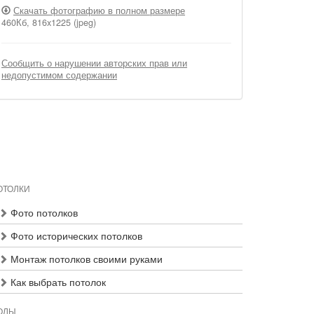
Скачать фотографию в полном размере
460Кб, 816x1225 (jpeg)
Сообщить о нарушении авторских прав или
недопустимом содержании
ОТОЛКИ
Фото потолков
Фото исторических потолков
Монтаж потолков своими руками
Как выбрать потолок
ОЛЫ