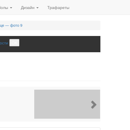
Полы
Дизайн
Трафареты
рце — фото 9
ости
ОК
Next