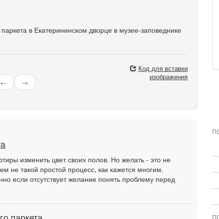
 паркета в Екатерининском дворце в музее-заповеднике
Код для вставки
изображения
←
→
П
та
тиры изменить цвет своих полов. Но желать - это не
ем не такой простой процесс, как кажется многим.
нно если отсутствует желание понять проблему перед
го паркета
П