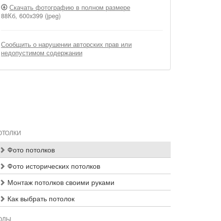
Скачать фотографию в полном размере
88Кб, 600x399 (jpeg)
Сообщить о нарушении авторских прав или
недопустимом содержании
ОТОЛКИ
Фото потолков
Фото исторических потолков
Монтаж потолков своими руками
Как выбрать потолок
ОЛЫ