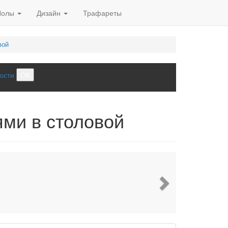
Полы
Дизайн
Трафареты
вой
ости
ОК
ями в столовой
Next